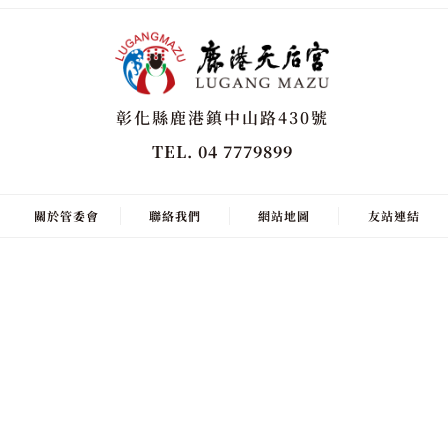
彰化縣鹿港鎮中山路430號
TEL. 04 7779899
關於管委會
聯絡我們
網站地圖
友站連結