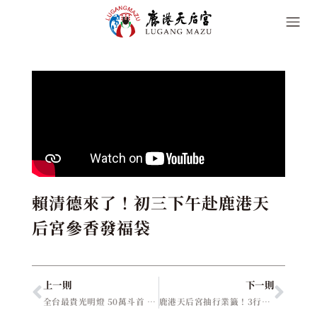
賴清德來了！初三下午赴鹿港天
后宮參香發福袋
上一則
下一則
全台最貴光明燈 50萬斗首 連8年她點走
鹿港天后宮抽行業籤！3行業旺 工業資訊需保守