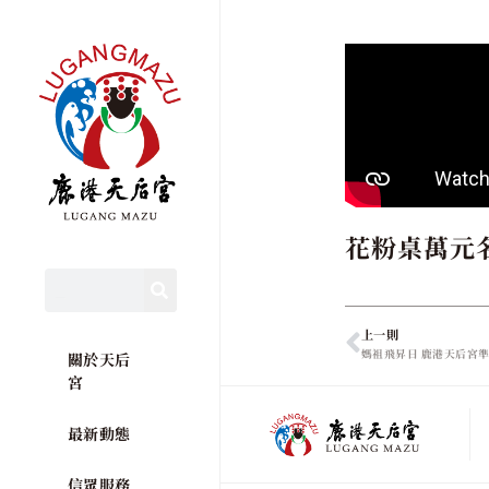
花粉桌萬元
上一則
媽祖飛昇日 鹿港天后宮
關於天后
宮
最新動態
信眾服務