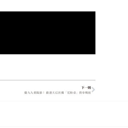
下一則
慶九九重陽節！ 鹿港天后宮備「花粉桌」供奉媽祖