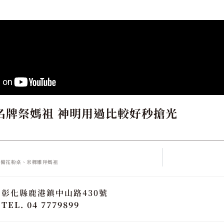
名牌祭媽祖 神明用過比較好秒搶光
準備花粉桌、米粿雕拜媽祖
彰化縣鹿港鎮中山路430號
TEL. 04 7779899