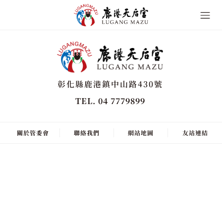
彰化縣鹿港鎮中山路430號
TEL. 04 7779899
關於管委會
聯絡我們
網站地圖
友站連結