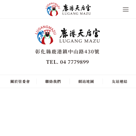
彰化縣鹿港鎮中山路430號
TEL. 04 7779899
關於管委會
聯絡我們
網站地圖
友站連結