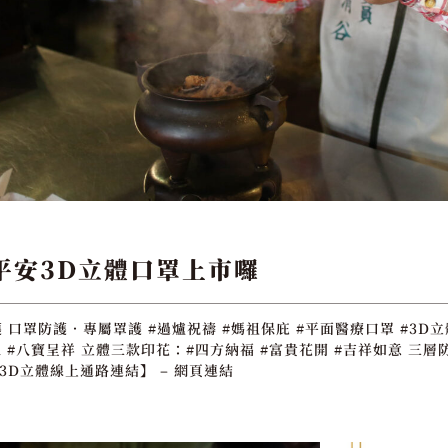
祖平安3D立體口罩上市囉
 口罩防護．專屬罩護 #過爐祝禱 #媽祖保庇 #平面醫療口罩 #3D
 #八寶呈祥 立體三款印花：#四方納福 #富貴花開 #吉祥如意 三層
3D立體線上通路連結】 – 網頁連結