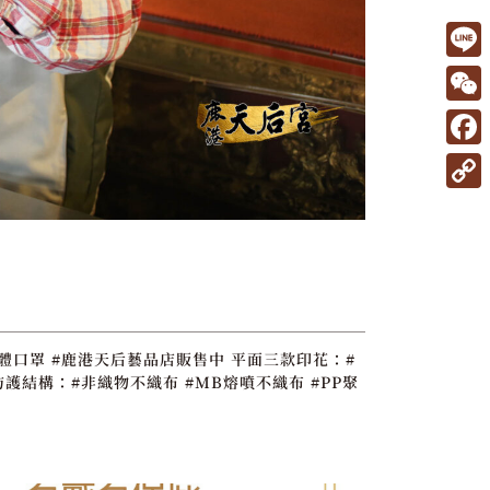
L
i
W
n
e
F
e
C
a
C
h
c
o
a
e
p
t
b
y
o
L
立體口罩 #鹿港天后藝品店販售中 平面三款印花：#
o
i
防護結構：#非織物不織布 #MB熔噴不織布 #PP聚
k
n
k