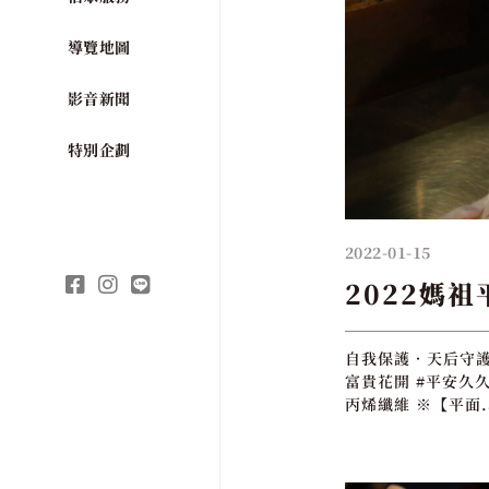
導覽地圖
影音新聞
特別企劃
2022-01-15
2022媽
自我保護．天后守護
富貴花開 #平安久久
丙烯纖維 ※【平面.