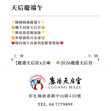
天后慶端午
饘䬾圓滿慶端午
攜手同遊天后宮
媽祖慈悲賜福緣
齊聚寶殿共安康
期待端午佳節與您歡聚寶殿
上一則
下一則
【鹿港天后宮x合庫卡友專屬優惠】三月媽祖慶典 滿額贈巨財馬克杯
2026鹿港天后宮 普度植福
彰化縣鹿港鎮中山路430號
TEL. 04 7779899