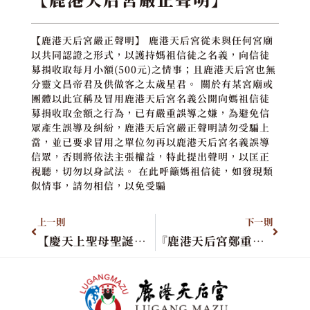
【鹿港天后宮嚴正聲明】 鹿港天后宮從未與任何宮廟
以共同認證之形式，以護持媽祖信徒之名義，向信徒
募捐收取每月小額(500元)之情事；且鹿港天后宮也無
分靈文昌帝君及供做客之太歲星君。 關於有某宮廟或
團體以此宣稱及冒用鹿港天后宮名義公開向媽祖信徒
募捐收取金額之行為，已有嚴重誤導之嫌，為避免信
眾產生誤導及糾紛，鹿港天后宮嚴正聲明請勿受騙上
當，並已要求冒用之單位勿再以鹿港天后宮名義誤導
信眾，否則將依法主張權益，特此提出聲明，以匡正
視聽，切勿以身試法。 在此呼籲媽祖信徒，如發現類
似情事，請勿相信，以免受騙
上一則
下一則
【慶天上聖母聖誕千秋】
『鹿港天后宮鄭重聲明』