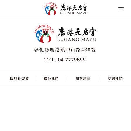
彰化縣鹿港鎮中山路430號
TEL. 04 7779899
關於管委會
聯絡我們
網站地圖
友站連結