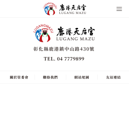
彰化縣鹿港鎮中山路430號
TEL. 04 7779899
關於管委會
聯絡我們
網站地圖
友站連結