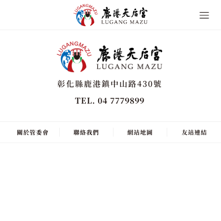
彰化縣鹿港鎮中山路430號
TEL. 04 7779899
關於管委會
聯絡我們
網站地圖
友站連結