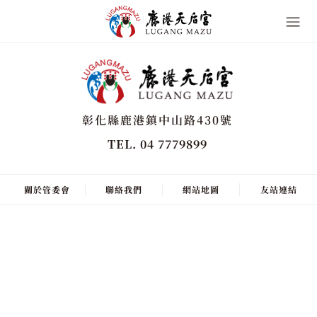
彰化縣鹿港鎮中山路430號
TEL. 04 7779899
關於管委會
聯絡我們
網站地圖
友站連結