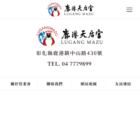
彰化縣鹿港鎮中山路430號
TEL. 04 7779899
關於管委會
聯絡我們
網站地圖
友站連結