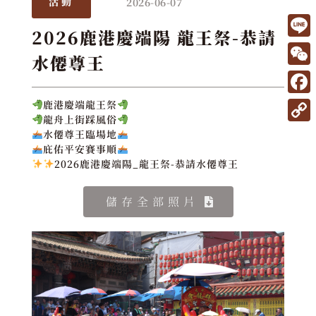
2026-06-07
活動
2026鹿港慶端陽 龍王祭-恭請
L
水僊尊王
i
W
n
e
F
鹿港慶端龍王祭
e
C
龍舟上街踩風俗
a
C
水僊尊王臨場地
h
c
庇佑平安賽事順
o
a
2026鹿港慶端陽_龍王祭-恭請水僊尊王
e
p
t
b
y
儲存全部照片
o
L
o
i
k
n
k