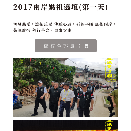
2017兩岸媽祖遶境(第一天)
聖母慈愛，護佑萬眾 傳遞心願，祈福平順 庇佑兩岸，
慈澤廣披 善行善念，事事安康
儲存全部照片