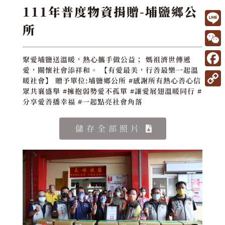
111年普度物資捐贈-埔鹽鄉公
所
L
i
W
聚愛埔鹽送溫暖，熱心攜手做公益； 媽祖濟世傳遞
n
e
愛，關懷社會添祥和。 【有愛最美，行善最樂一起溫
F
e
暖社會】 贈予單位:埔鹽鄉公所 #感謝所有熱心善心信
C
a
眾共襄盛舉 #擁抱弱勢愛不孤單 #讓愛展翅溫暖同行 #
C
h
分享愛善播幸福 #一起點亮社會角落
c
o
a
e
p
儲存全部照片
t
b
y
o
L
o
i
k
n
k