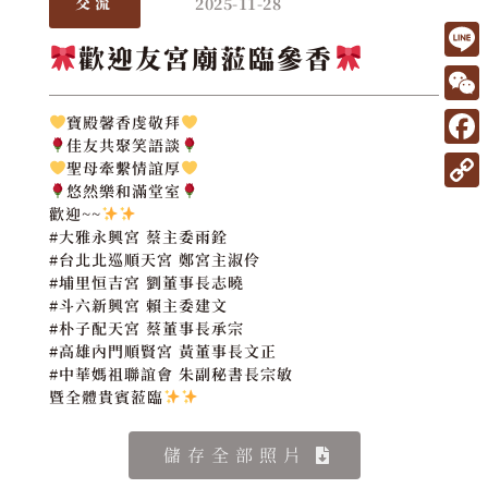
2025-11-28
交流
歡迎友宮廟蒞臨參香
L
i
W
寶殿馨香虔敬拜
n
佳友共聚笑語談
e
F
聖母牽繫情誼厚
e
C
a
悠然樂和滿堂室
C
歡迎~~
h
c
o
#大雅永興宮 蔡主委雨銓
a
#台北北巡順天宮 鄭宮主淑伶
e
p
#埔里恒吉宮 劉董事長志曉
t
b
y
#斗六新興宮 賴主委建文
#朴子配天宮 蔡董事長承宗
o
L
#高雄內門順賢宮 黃董事長文正
o
i
#中華媽祖聯誼會 朱副秘書長宗敏
暨全體貴賓蒞臨
k
n
k
儲存全部照片