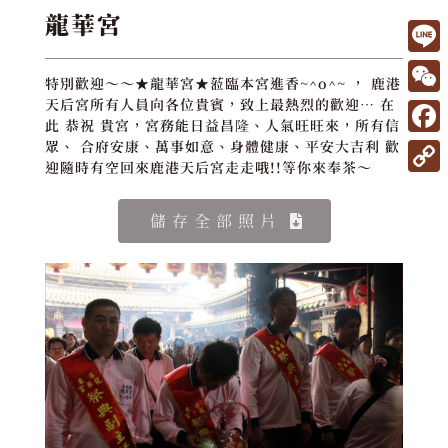
龍華宮
L
特別歡迎～～★龍華宮★蒞臨本宮進香~^o^~ ， 鹿港
i
W
天后宮所有人員向各位貴賓，致上最熱烈的歡迎… 在
此 恭祝 貴宮，宮務能日益昌隆、人氣旺旺來，所有信
n
e
F
眾、 合府安康、萬事如意、身體健康、平安大吉利 歡
e
C
迎隨時有空回來鹿港天后宮走走哦!!等你來奉茶～
a
C
h
c
o
儲存全部照片
a
e
p
t
b
y
o
L
o
i
k
n
k