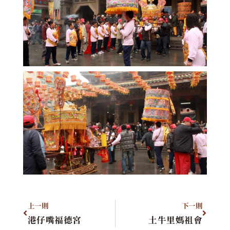
上一則
下一則
港仔嘴福德宮
土牛里媽祖會