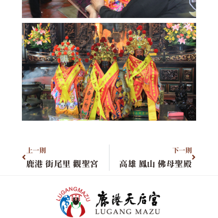
上一則
下一則
鹿港 街尾里 觀聖宮
高雄 鳳山 佛母聖殿