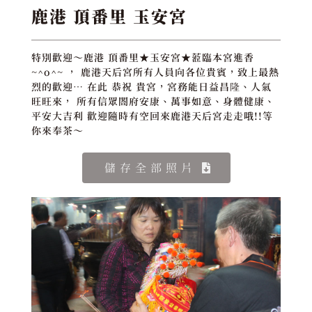
鹿港 頂番里 玉安宮
特別歡迎～鹿港 頂番里★玉安宮★蒞臨本宮進香
~^o^~ ， 鹿港天后宮所有人員向各位貴賓，致上最熱
烈的歡迎… 在此 恭祝 貴宮，宮務能日益昌隆、人氣
旺旺來， 所有信眾閤府安康、萬事如意、身體健康、
平安大吉利 歡迎隨時有空回來鹿港天后宮走走哦!!等
你來奉茶～
儲存全部照片