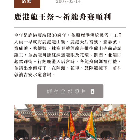
2007-05-14
活動
鹿港龍王祭～祈龍舟賽順利
今年是鹿港慶端陽30週年，依照鹿港傳統民俗，工作
人員一早就將鹿港龍山號、鹿港天后宮號、宏碁號、
寶成號、秀傳號、林進春號等龍舟推往龍山寺前恭請
龍王，並為龍舟掛紅綵遮龍眼及花環、餅圈，並隨即
起駕踩街。行經鹿港天后宮時，各龍舟向媽祖行禮，
並請出水僊尊王，在陣頭、花車、鼓陣簇擁下，前往
彰濱吉安水道會場。
儲存全部照片