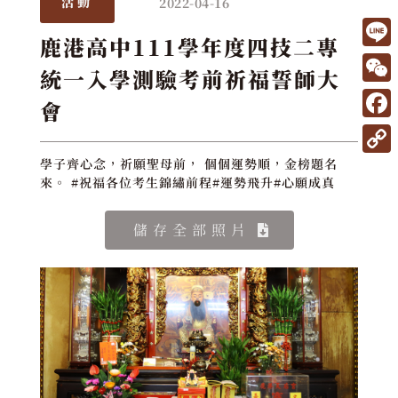
2022-04-16
活動
鹿港高中111學年度四技二專
L
統一入學測驗考前祈福誓師大
i
W
會
n
e
F
e
C
a
C
學子齊心念，祈願聖母前， 個個運勢順，金榜題名
h
來。 #祝福各位考生錦繡前程#運勢飛升#心願成真
c
o
a
e
p
儲存全部照片
t
b
y
o
L
o
i
k
n
k