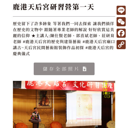
鹿港天后宮研習營第一天
L
歷史留下了許多跡象 等著我們一同去探索 讓我們徜徉
i
W
在歷史的文物中 跟隨著專業老師的解說 好好欣賞這美
麗的信仰 ★主講人:陳仕賢老師、郭喜斌老師、莊研育
n
e
F
老師 #鹿港天后宮的歷史與建築藝術 #鹿港天后宮廟口
e
講古~天后宮民間藝術館裝飾作品初探 #鹿港天后宮的
C
a
C
慶典儀式
h
c
o
a
e
儲存全部照片
p
t
b
y
o
L
o
i
k
n
k