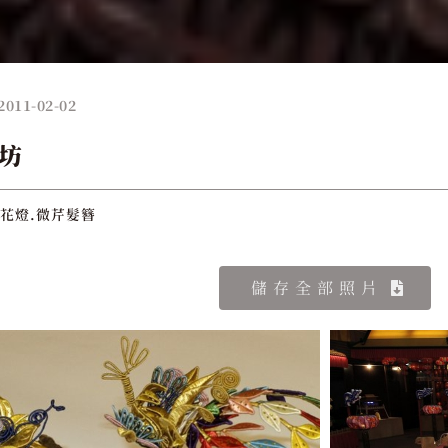
2011-02-02
坊
.花燈.微芹髮簪
儲存全部照片