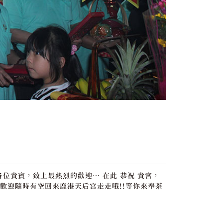
各位貴賓，致上最熱烈的歡迎… 在此 恭祝 貴宮，
歡迎隨時有空回來鹿港天后宮走走哦!!等你來奉茶