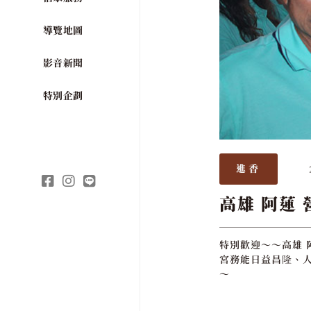
導覽地圖
影音新聞
特別企劃
進香
高雄 阿蓮
特別歡迎～～高雄 
宮務能日益昌隆、人
～