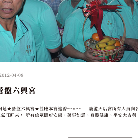
2012-04-08
 營盤六興宮
阿蓮★營盤六興宮★蒞臨本宮進香~^o^~ ， 鹿港天后宮所有人員向
氣旺旺來， 所有信眾閤府安康、萬事如意、身體健康、平安大吉利 