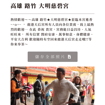
高雄 路竹 大明慈碧宮
熱情歡迎～～高雄 路竹★大明慈碧宮★蒞臨本宮進香
~^o^~ ， 鹿港天后宮所有人員向各位貴賓，致上最熱
烈的歡迎… 在此 恭祝 貴宮，宮務能日益昌隆、人氣
旺旺來， 所有信眾 閤府安康、萬事如意、身體健康、
平安大吉利 歡迎隨時有空回來鹿港天后宮走走哦!!等
你來奉茶～
儲存全部照片