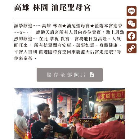
高雄 林園 汕尾聖母宮
L
誠摯歡迎～～高雄 林園★汕尾聖母宮★蒞臨本宮進香
i
W
~^o^~ ， 鹿港天后宮所有人員向各位貴賓，致上最熱
烈的歡迎… 在此 恭祝 貴宮，宮務能日益昌隆、人氣
n
e
F
旺旺來， 所有信眾閤府安康、萬事如意、身體健康、
e
平安大吉利 歡迎隨時有空回來鹿港天后宮走走哦!!等
C
a
C
你來奉茶～
h
c
o
a
e
儲存全部照片
p
t
b
y
o
L
o
i
k
n
k