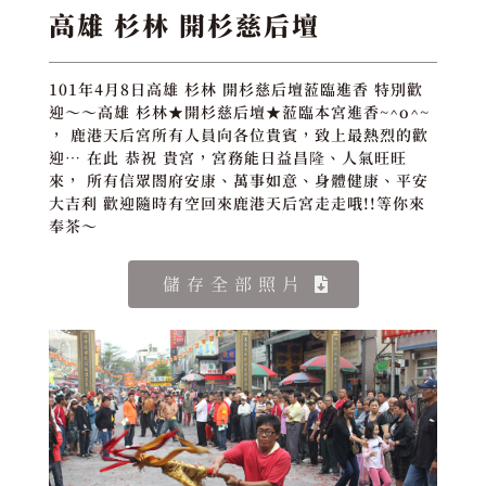
高雄 杉林 開杉慈后壇
101年4月8日高雄 杉林 開杉慈后壇蒞臨進香 特別歡
迎～～高雄 杉林★開杉慈后壇★蒞臨本宮進香~^o^~
， 鹿港天后宮所有人員向各位貴賓，致上最熱烈的歡
迎… 在此 恭祝 貴宮，宮務能日益昌隆、人氣旺旺
來， 所有信眾閤府安康、萬事如意、身體健康、平安
大吉利 歡迎隨時有空回來鹿港天后宮走走哦!!等你來
奉茶～
儲存全部照片