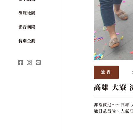
導覽地圖
影音新聞
特別企劃
進香
高雄 大寮 
非常歡迎～～高雄 
能日益昌隆、人氣旺