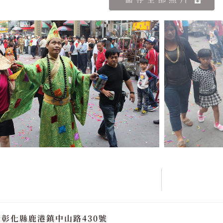
彰化縣鹿港鎮中山路430號