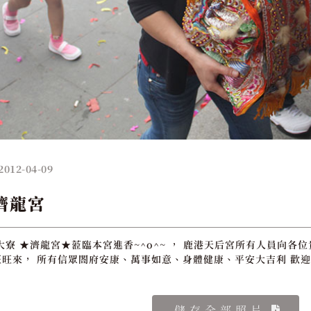
2012-04-09
濟龍宮
大寮 ★濟龍宮★蒞臨本宮進香~^o^~ ， 鹿港天后宮所有人員向各
旺來， 所有信眾閤府安康、萬事如意、身體健康、平安大吉利 歡迎
儲存全部照片