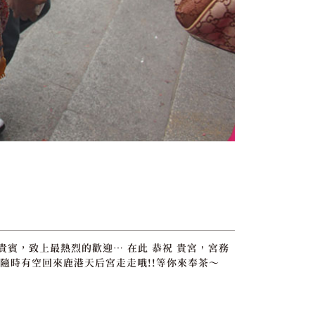
位貴賓，致上最熱烈的歡迎… 在此 恭祝 貴宮，宮務
隨時有空回來鹿港天后宮走走哦!!等你來奉茶～