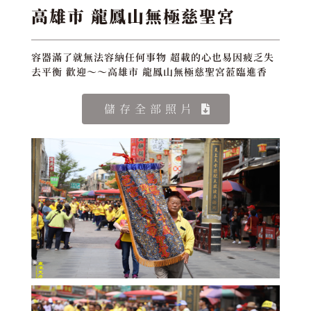
高雄市 龍鳳山無極慈聖宮
容器滿了就無法容納任何事物 超載的心也易因疲乏失
去平衡 歡迎～～高雄市 龍鳳山無極慈聖宮蒞臨進香
儲存全部照片