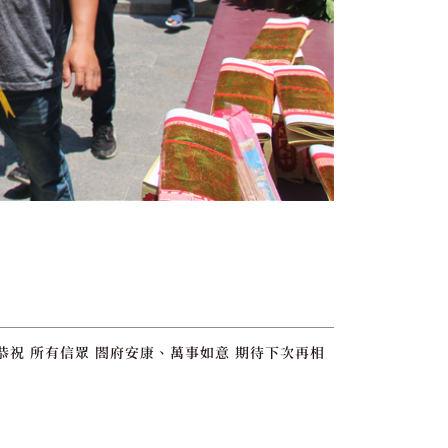
恭祝 所有信眾 閤府安康、萬事如意 期待下次再相