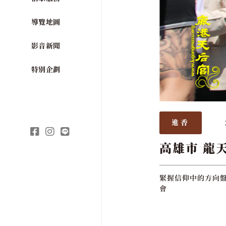
導覽地圖
影音新聞
特別企劃
進香
高雄市 龍
緊握信仰中的方向盤
會