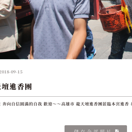
2018-09-15
天壇進香團
 奔向自信圓滿的自我 歡迎～～高雄市 龍天壇進香團蒞臨本宮進香 
儲存全部照片