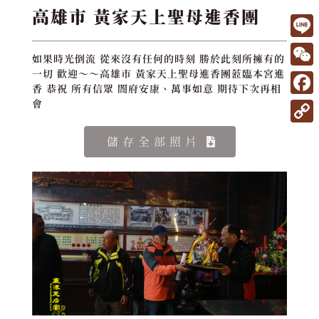
高雄市 黃家天上聖母進香團
L
如果時光倒流 從來沒有任何的時刻 勝於此刻所擁有的
i
W
一切 歡迎～～高雄市 黃家天上聖母進香團蒞臨本宮進
香 恭祝 所有信眾 閤府安康、萬事如意 期待下次再相
n
e
F
會
e
C
a
C
儲存全部照片
h
c
o
a
e
p
t
b
y
o
L
o
i
k
n
k