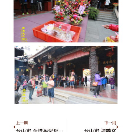
上一則
下一則
台中市 金惜福聖母會進香團
台中市 禪譱宮