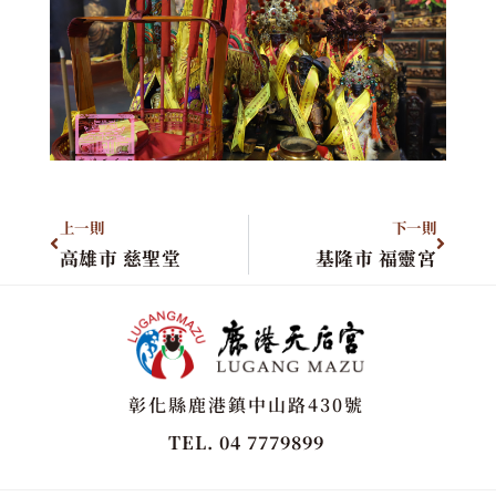
上一則
下一則
高雄市 慈聖堂
基隆市 福靈宮
彰化縣鹿港鎮中山路430號
TEL. 04 7779899