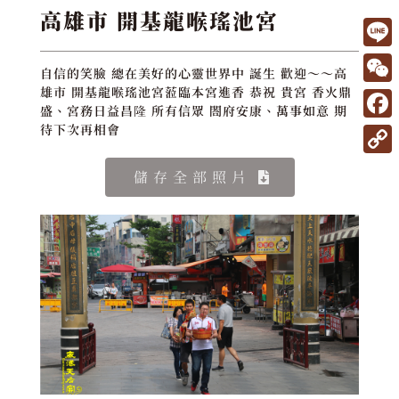
高雄市 開基龍喉瑤池宮
L
自信的笑臉 總在美好的心靈世界中 誕生 歡迎～～高
i
W
雄市 開基龍喉瑤池宮蒞臨本宮進香 恭祝 貴宮 香火鼎
盛、宮務日益昌隆 所有信眾 閤府安康、萬事如意 期
n
e
F
待下次再相會
e
C
a
C
儲存全部照片
h
c
o
a
e
p
t
b
y
o
L
o
i
k
n
k