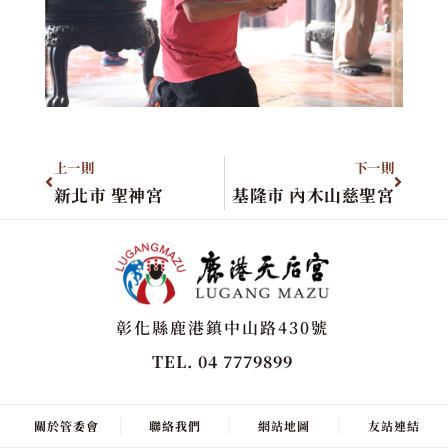
上一則
下一則
新北市 聖神宮
基隆市 內木山慈聖宮
彰化縣鹿港鎮中山路430號
TEL. 04 7779899
關於管委會
聯絡我們
網站地圖
友站連結