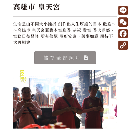
高雄市 皇天宮
L
生命是由不同大小挫折 創作出人生厚度的書本 歡迎～
i
W
～高雄市 皇天宮蒞臨本宮進香 恭祝 貴宮 香火鼎盛、
宮務日益昌隆 所有信眾 閤府安康、萬事如意 期待下
n
e
F
次再相會
e
C
a
C
儲存全部照片
h
c
o
a
e
p
t
b
y
o
L
o
i
k
n
k