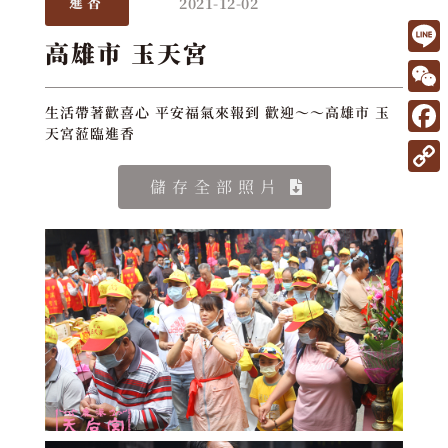
2021-12-02
進香
高雄市 玉天宮
L
i
W
生活帶著歡喜心 平安福氣來報到 歡迎～～高雄市 玉
n
天宮蒞臨進香
e
F
e
C
a
C
儲存全部照片
h
c
o
a
e
p
t
b
y
o
L
o
i
k
n
k