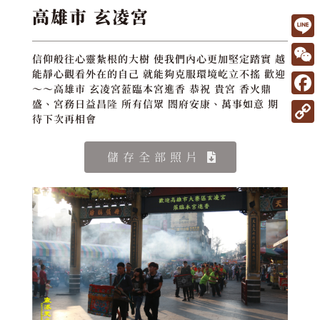
高雄市 玄凌宮
L
信仰般往心靈紮根的大樹 使我們內心更加堅定踏實 越
i
W
能靜心觀看外在的自己 就能夠克服環境屹立不搖 歡迎
～～高雄市 玄凌宮蒞臨本宮進香 恭祝 貴宮 香火鼎
n
e
F
盛、宮務日益昌隆 所有信眾 閤府安康、萬事如意 期
e
待下次再相會
C
a
C
h
c
o
儲存全部照片
a
e
p
t
b
y
o
L
o
i
k
n
k