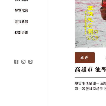
導覽地圖
影音新聞
特別企劃
進香
高雄市 池
現實生活猶如一面鏡
盛、宮務日益昌隆 