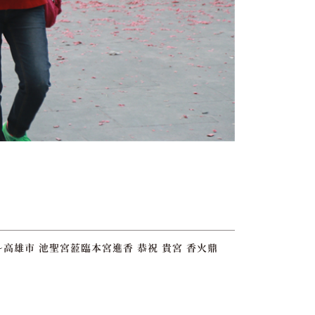
高雄市 池聖宮蒞臨本宮進香 恭祝 貴宮 香火鼎