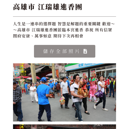
高雄市 江瑞雄進香團
人生是一連串的選擇題 智慧是解題的重要關鍵 歡迎～
～高雄市 江瑞雄進香團蒞臨本宮進香 恭祝 所有信眾
閤府安康、萬事如意 期待下次再相會
儲存全部照片