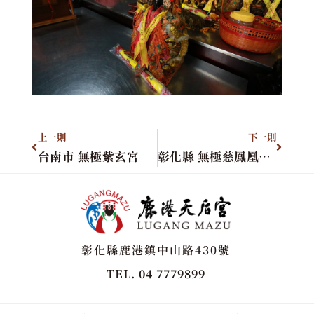
上一則
下一則
台南市 無極紫玄宮
彰化縣 無極慈鳳凰天宮
彰化縣鹿港鎮中山路430號
TEL. 04 7779899