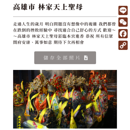
高雄市 林家天上聖母
L
走過人生的歲月 明白問題沒有想像中的複雜 我們都曾
i
W
在跌倒的挫敗經驗中 尋找適合自己舒心的方式 歡迎～
～高雄市 林家天上聖母蒞臨本宮進香 恭祝 所有信眾
n
e
F
閤府安康、萬事如意 期待下次再相會
e
C
a
C
儲存全部照片
h
c
o
a
e
p
t
b
y
o
L
o
i
k
n
k