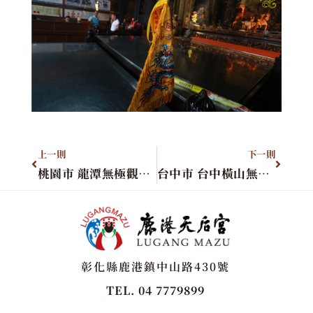
上一則
下一則
桃園市 龍潭無極觀音宮
台中市 台中橫山無極聖凰宮
彰化縣鹿港鎮中山路430號
TEL. 04 7779899