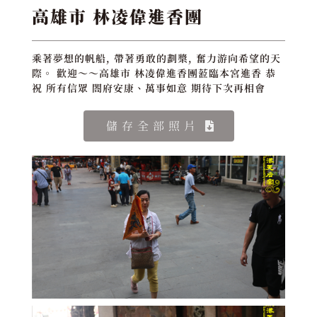
高雄市 林凌偉進香團
乘著夢想的帆船, 帶著勇敢的劃槳, 奮力游向希望的天
際。 歡迎～～高雄市 林凌偉進香團蒞臨本宮進香 恭
祝 所有信眾 閤府安康、萬事如意 期待下次再相會
儲存全部照片