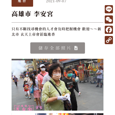
2021-09-07
進香
高雄市 李安宮
L
i
W
只有不斷找尋機會的人才會及時把握機會 歡迎～～新
n
北市 玄天上帝會蒞臨進香
e
F
e
C
a
C
儲存全部照片
h
c
o
a
e
p
t
b
y
o
L
o
i
k
n
k