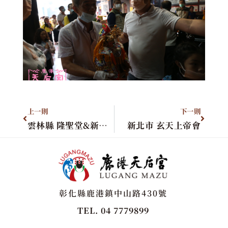
上一則
下一則
雲林縣 隆聖堂&新北市 龍玄宮
新北市 玄天上帝會
彰化縣鹿港鎮中山路430號
TEL. 04 7779899