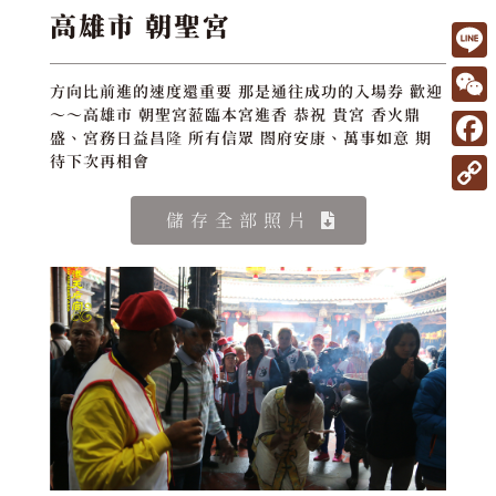
高雄市 朝聖宮
L
方向比前進的速度還重要 那是通往成功的入場券 歡迎
i
W
～～高雄市 朝聖宮蒞臨本宮進香 恭祝 貴宮 香火鼎
盛、宮務日益昌隆 所有信眾 閤府安康、萬事如意 期
n
e
F
待下次再相會
e
C
a
C
儲存全部照片
h
c
o
a
e
p
t
b
y
o
L
o
i
k
n
k