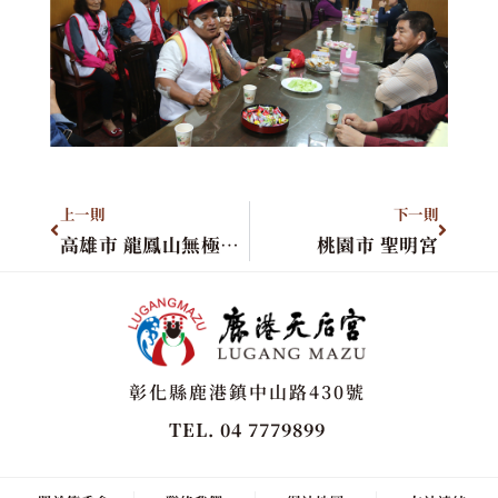
上一則
下一則
高雄市 龍鳳山無極慈聖宮
桃園市 聖明宮
彰化縣鹿港鎮中山路430號
TEL. 04 7779899