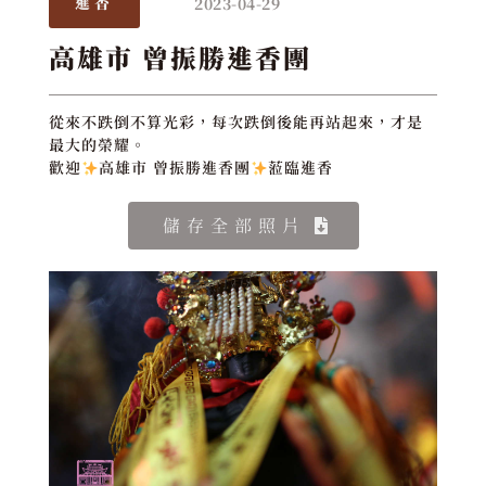
2023-04-29
進香
高雄市 曾振勝進香團
從來不跌倒不算光彩，每次跌倒後能再站起來，才是
最大的榮耀。
歡迎
高雄市 曾振勝進香團
蒞臨進香
儲存全部照片