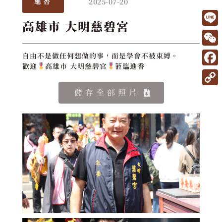
2025-07-20
進香
高雄市 大明慈碧宮
L
i
W
自由不是做任何想做的事，而是學會不被束縛。
n
歡迎
高雄市 大明慈碧宮
蒞臨進香
e
F
e
C
a
C
儲存全部照片
h
c
o
a
e
p
t
b
y
o
L
o
i
k
n
k