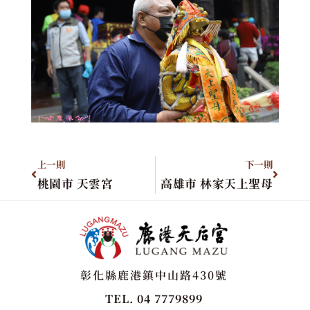
上一則
下一則
桃園市 天雲宮
高雄市 林家天上聖母
彰化縣鹿港鎮中山路430號
TEL. 04 7779899