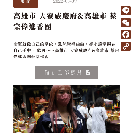
2022-08-09
進香
高雄市 大寮威慶府&高雄市 蔡
L
宗偉進香團
i
W
n
e
F
命運就像自己的掌紋，雖然彎彎曲曲，卻永遠掌握在
e
C
自己手中。 歡迎～～高雄市 大寮威慶府&高雄市 蔡宗
a
C
偉進香團蒞臨進香
h
c
o
a
e
儲存全部照片
p
t
b
y
o
L
o
i
k
n
k