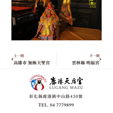
上一則
下一則
高雄市 無極天聖宮
雲林縣 明福宮
彰化縣鹿港鎮中山路430號
TEL. 04 7779899