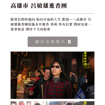
高雄市 呂敏雄進香團
跟著信仰的風向 航向幸福的人生 歡迎～～高雄市 呂
敏雄進香團蒞臨本宮進香 恭祝 所有信眾 閤府安康、
萬事如意 期待下次再相會
儲存全部照片