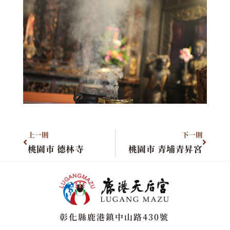
上一則
下一則
桃園市 德林寺
桃園市 青埔青昇宮
彰化縣鹿港鎮中山路430號