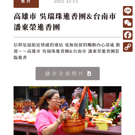
2021-12-13
進香
高雄市 吳瑞珠進香團&台南市
L
潘東榮進香團
i
W
n
e
F
信仰是最貼近情感的連結 毫無保留的觸動內心深處 歡
e
C
迎～～高雄市 吳瑞珠進香團&台南市 潘東榮進香團蒞
a
C
臨進香
h
c
o
a
e
儲存全部照片
p
t
b
y
o
L
o
i
k
n
k