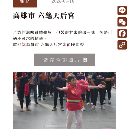
2026-05-10
進香
高雄市 六龜天后宮
L
i
W
苦澀的滋味雖然難熬，但苦盡甘來的那一味，卻是可
n
遇不可求的精華。
e
F
歡迎
高雄市 六龜天后宮
蒞臨進香
e
C
a
C
h
儲存全部照片
c
o
a
e
p
t
b
y
o
L
o
i
k
n
k