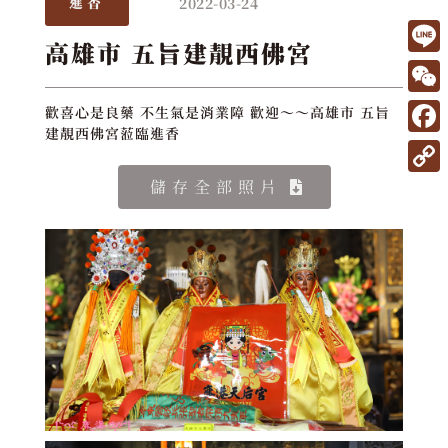
2022-03-24
進香
高雄市 五旨建靚西佛宮
L
i
W
歡喜心是良藥 不生氣是消業障 歡迎～～高雄市 五旨
n
建靚西佛宮蒞臨進香
e
F
e
C
a
C
儲存全部照片
h
c
o
a
e
p
t
b
y
o
L
o
i
k
n
k