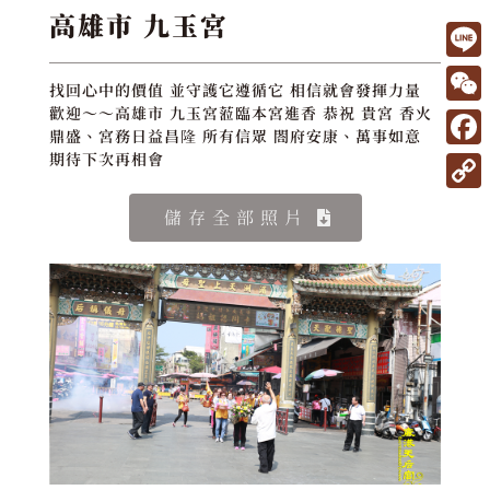
高雄市 九玉宮
L
找回心中的價值 並守護它遵循它 相信就會發揮力量
i
W
歡迎～～高雄市 九玉宮蒞臨本宮進香 恭祝 貴宮 香火
鼎盛、宮務日益昌隆 所有信眾 閤府安康、萬事如意
n
e
F
期待下次再相會
e
C
a
C
儲存全部照片
h
c
o
a
e
p
t
b
y
o
L
o
i
k
n
k